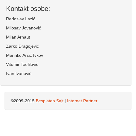
Kontakt osobe:
Radoslav Lazić
Milosav Jovanović
Milan Arnaut
Žarko Dragojević
Marinko Arsić Ivkov
Vitomir Teofilović
Ivan Ivanović
©2009-2015
Besplatan Sajt
|
Internet Partner