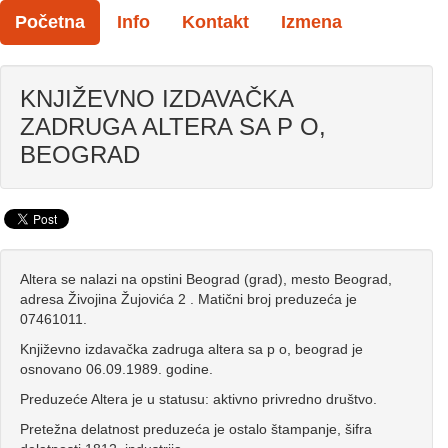
Početna
Info
Kontakt
Izmena
KNJIŽEVNO IZDAVAČKA
ZADRUGA ALTERA SA P O,
BEOGRAD
Altera se nalazi na opstini Beograd (grad), mesto Beograd,
adresa Živojina Žujovića 2 . Matični broj preduzeća je
07461011.
Književno izdavačka zadruga altera sa p o, beograd je
osnovano 06.09.1989. godine.
Preduzeće Altera je u statusu: aktivno privredno društvo.
Pretežna delatnost preduzeća je ostalo štampanje, šifra