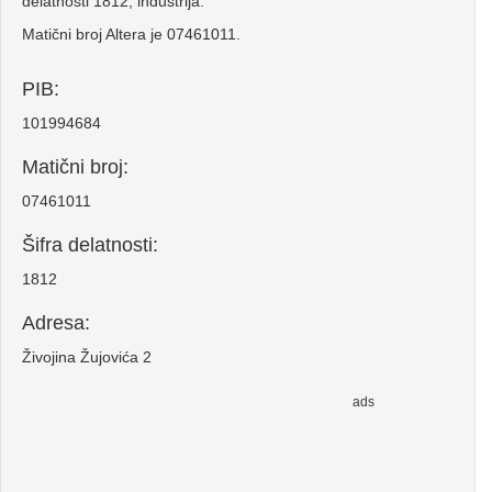
delatnosti 1812, industrija.
Matični broj Altera je 07461011.
PIB:
101994684
Matični broj:
07461011
Šifra delatnosti:
1812
Adresa:
Živojina Žujovića 2
ads